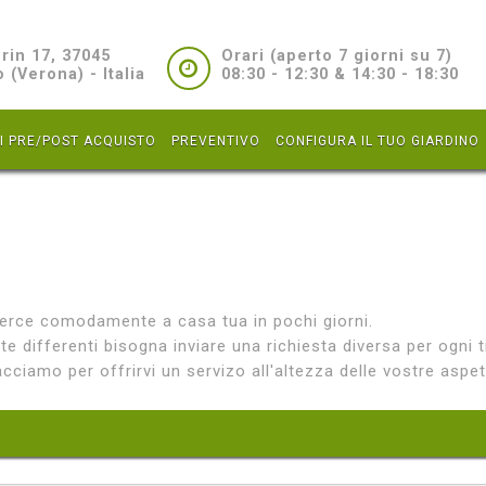
rin 17, 37045
Orari (aperto 7 giorni su 7)
 (Verona) - Italia
08:30 - 12:30 & 14:30 - 18:30
LI PRE/POST ACQUISTO
PREVENTIVO
CONFIGURA IL TUO GIARDINO
merce comodamente a casa tua in pochi giorni.
nte differenti bisogna inviare una richiesta diversa per ogni t
ciamo per offrirvi un servizo all'altezza delle vostre aspet